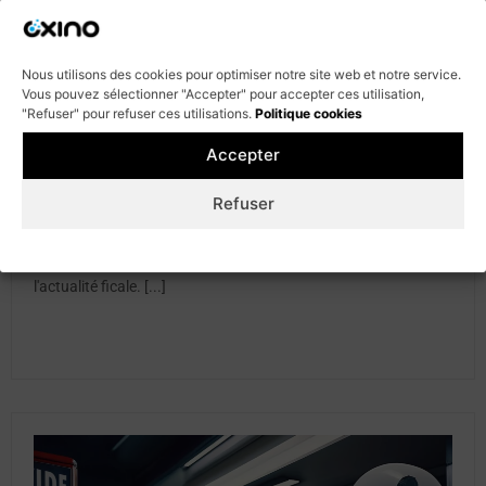
Nous utilisons des cookies pour optimiser notre site web et notre service.
Vous pouvez sélectionner "Accepter" pour accepter ces utilisation,
"Refuser" pour refuser ces utilisations.
Politique cookies
10 janvier 2025
Accepter
Loi de Finances 2025 : JEI, CII, CIR… à
quoi s’attendre ?
Refuser
En attendant l'adoption définitive de la loi de finances 2025
attendu d'ici mi-février, des interrogations subsistent pour les
Cookie policy
Politique de confidentialité
dispositifs fiscaux JEI, CIR, CII, CIC. Tour d'horizon de
l'actualité ficale. [...]