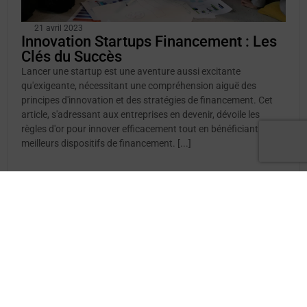
21 avril 2023
Innovation Startups Financement : Les
Clés du Succès
Lancer une startup est une aventure aussi excitante
qu'exigeante, nécessitant une compréhension aiguë des
principes d'innovation et des stratégies de financement. Cet
article, s'adressant aux entreprises en devenir, dévoile les
règles d'or pour innover efficacement tout en bénéficiant des
meilleurs dispositifs de financement. [...]