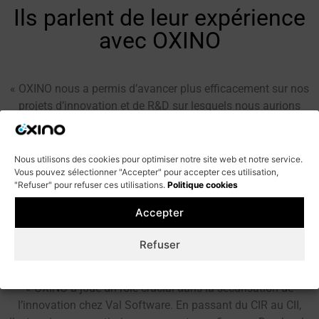
Ils parlent de leur expérience
avec OXINO
« OXINO nous a permis d’avancer plus efficacement sur nos
projets d’innovation et de R&D sur lesquels nous aurions
peut-être perdu des mois, voire des années par manque de
financement »
Nous utilisons des cookies pour optimiser notre site web et notre service.
Vous pouvez sélectionner "Accepter" pour accepter ces utilisation,
"Refuser" pour refuser ces utilisations.
Politique cookies
Accepter
Julien DANJOU
MERGIFY
Refuser
Lire le témoignage
Cookie policy
Politique de confidentialité
« OXINO a joué un rôle crucial dans la sécurisation de
l’innovation chez Val Software. En passant du CIR au CII,