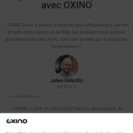
avec OXINO
« OXINO nous a permis d’avancer plus efficacement sur nos
projets d’innovation et de R&D sur lesquels nous aurions
peut-être perdu des mois, voire des années par manque de
financement »
Julien DANJOU
MERGIFY
Lire le témoignage
« OXINO a joué un rôle crucial dans la sécurisation de
l’innovation chez Val Software. En passant du CIR au CII,
l’entreprise a pu optimiser ses avantages fiscaux. De plus, le
conseil d’OXINO a permis d’explorer de nouvelles sources de