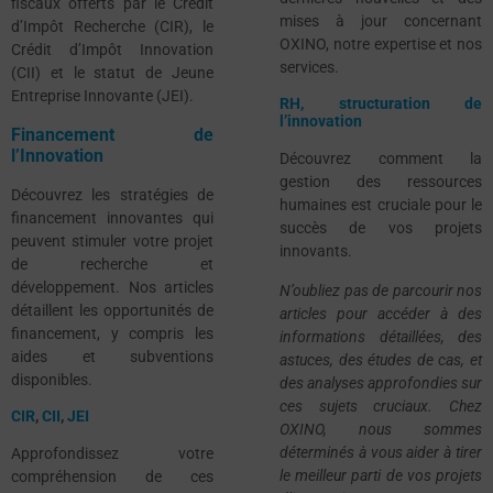
fiscaux offerts par le Crédit
mises à jour concernant
d’Impôt Recherche (CIR), le
OXINO, notre expertise et nos
Crédit d’Impôt Innovation
services.
(CII) et le statut de Jeune
Entreprise Innovante (JEI).
RH, structuration de
l’innovation
Financement de
l’Innovation
Découvrez comment la
gestion des ressources
Découvrez les stratégies de
humaines est cruciale pour le
financement innovantes qui
succès de vos projets
peuvent stimuler votre projet
innovants.
de recherche et
développement. Nos articles
N’oubliez pas de parcourir nos
détaillent les opportunités de
articles pour accéder à des
financement, y compris les
informations détaillées, des
aides et subventions
astuces, des études de cas, et
disponibles.
des analyses approfondies sur
ces sujets cruciaux. Chez
CIR
,
CII
,
JEI
OXINO, nous sommes
déterminés à vous aider à tirer
Approfondissez votre
le meilleur parti de vos projets
compréhension de ces