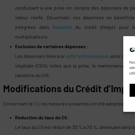
conduisant à une prise en compte des dépenses de per
valeur réelle. Désormais, ces dépenses ne bénéficie
intégrées dans l’
assiette
du crédit d’impôt pour le
multiplicateurs.
Exclusion de certaines dépenses
:
Les dépenses liées à la
veille technologique
, ainsi que c
Nou
végétale (COV), telles que la prise, la maintenance et
sél
uti
l’assiette du CIR.
Modifications du Crédit d’Impôt
Concernant le
CII
, les mesures suivantes ont été adoptées :
Réduction du taux du CII
:
Le taux du CII est réduit de 30 % à 20 %, diminuant ainsi