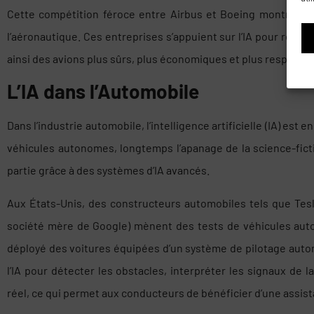
Cette compétition féroce entre Airbus et Boeing montre com
l’aéronautique. Ces entreprises s’appuient sur l’IA pour repou
ainsi des avions plus sûrs, plus économiques et plus respectu
L’IA dans l’Automobile
Dans l’industrie automobile, l’intelligence artificielle (IA) est
véhicules autonomes, longtemps l’apanage de la science-ficti
partie grâce à des systèmes d’IA avancés.
Aux États-Unis, des constructeurs automobiles tels que Tesla
société mère de Google) mènent des tests de véhicules auto
déployé des voitures équipées d’un système de pilotage autom
l’IA pour détecter les obstacles, interpréter les signaux de
réel, ce qui permet aux conducteurs de bénéficier d’une assis