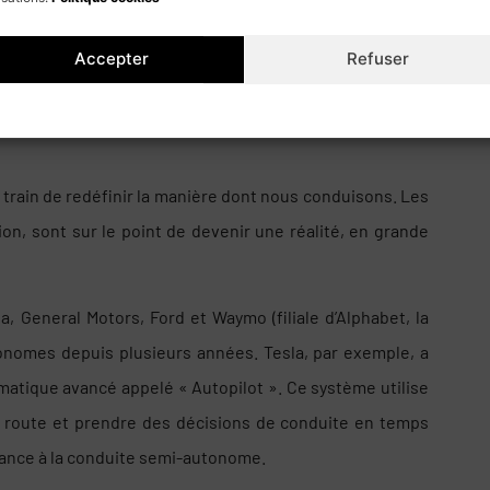
ment l’IA est devenue le moteur de l’innovation dans
sser les limites de la performance aéronautique, offrant
Accepter
Refuser
eux de l’environnement.
Cookie policy
Politique de confidentialité
 en train de redéfinir la manière dont nous conduisons. Les
on, sont sur le point de devenir une réalité, en grande
, General Motors, Ford et Waymo (filiale d’Alphabet, la
nomes depuis plusieurs années. Tesla, par exemple, a
atique avancé appelé « Autopilot ». Ce système utilise
 la route et prendre des décisions de conduite en temps
tance à la conduite semi-autonome.