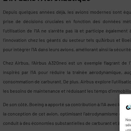
Depuis quelques années déjà, les avions modernes sont équip
prise de décisions cruciales en fonction des données mét
l’utilisation de l’IA ne s’arrête pas là et participe égalemen
l’innovation chez les géants du secteur tels qu’Airbus et Bo
pour intégrer l’IA dans leurs avions, améliorant ainsi la sécurité
Chez Airbus, l’Airbus A320neo est un exemple flagrant de l’i
inspirés par l’IA pour réduire la traînée aérodynamique, aug
consommation de carburant. De plus, Airbus explore l’utilisatio
les besoins de maintenance et réduisant les temps d’immobilis
De son côté, Boeing a apporté sa contribution à l’IA avec le Boe
la conception de cet avion, optimisant l’aérodynamisme de ses
Nou
conduit à des économies substantielles de carburant et à un
sél
uti