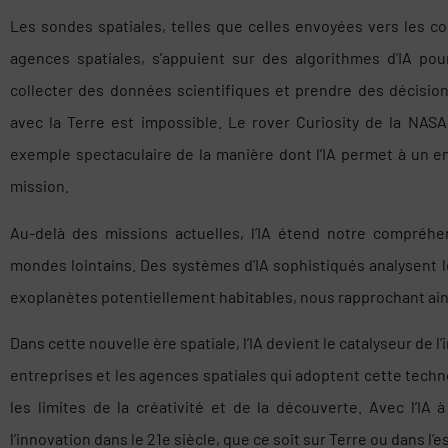
Les sondes spatiales, telles que celles envoyées vers les co
agences spatiales, s’appuient sur des algorithmes d’IA po
collecter des données scientifiques et prendre des décisi
avec la Terre est impossible. Le rover Curiosity de la NASA
exemple spectaculaire de la manière dont l’IA permet à un en
mission.
Au-delà des missions actuelles, l’IA étend notre compréhe
mondes lointains. Des systèmes d’IA sophistiqués analysent 
exoplanètes potentiellement habitables, nous rapprochant ains
Dans cette nouvelle ère spatiale, l’IA devient le catalyseur de l
entreprises et les agences spatiales qui adoptent cette tech
les limites de la créativité et de la découverte. Avec l’IA 
l’innovation dans le 21e siècle, que ce soit sur Terre ou dans l’e