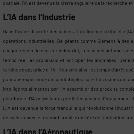
spatiale, l’IA est devenue la pierre angulaire de la recherche 
L’IA dans l’Industrie
Dans l’arène discrète des usines, l’intelligence artificielle (
opérations industrielles. De géants comme Siemens à des en
chaque recoin du secteur industriel. Les usines automatisées u
temps réel les processus et anticiper les anomalies. General
turbines à gaz grâce à l’IA, réduisant ainsi les temps d’arrêt co
pour une expérience de conduite plus sûre. Les usines de fabr
intelligents alimentés par l’IA assembler des produits comp
plateforme d’IA polyvalente, prédit les pannes d’équipement 
L’IA est devenue la force tranquille qui révolutionne l’industrie
de maintenance et ouvrant la voie à une ère de fabrication inte
L’IA dans l’Aéronautique