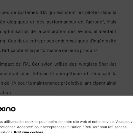
és de systèmes d’IA qui assistent les pilotes dans la
éorologiques et des performances de l’aéronef. Mais
t à optimisation de la conception des avions, alimentant
eing. Ces deux entreprises emblématiques d’ingéniosité
, l’efficacité et la performance de leurs produits.
mpact de l’IA. Cet avion utilise des winglets Sharklet
mentant ainsi l’efficacité énergétique et réduisant la
n de l’IA pour la maintenance prédictive, anticipant ainsi
ation.
ing 777X, un avion de ligne de pointe. L’IA est au cœur de
 ailes pour une efficacité maximale. Cette innovation a
s utilisons des cookies pour optimiser notre site web et notre service. Vous pou
e meilleure performance environnementale.
ectionner "Accepter" pour accepter ces utilisation, "Refuser" pour refuser ces
lisations.
Politique cookies