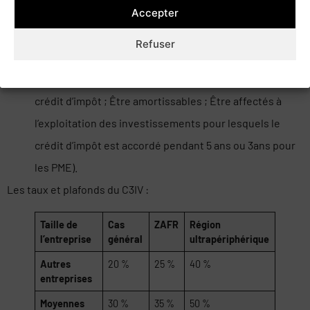
conditions cumulatives (etre inscrits à l’actif du bilan de
Accepter
l’entreprise bénéficiant du crédit d’impôt ; Être
Refuser
principalement exploités dans l’installation de
Cookie policy
Politique de confidentialité
production pour laquelle l’entreprise bénéficie du
crédit d’impôt ; Être amortissables ; Être affectés à
l’exploitation des investissements pour lesquels le
crédit d’impôt est accordé pendant 5 ans ou 3ans pour
les PME).
Les taux et plafonds du C3IV :
Taille de
Cas
ZAFR
Région
l’entreprise
général
ultrapériphérique
Autres
20 %
25 %
40 %
entreprises
Moyennes
30 %
35 %
50 %